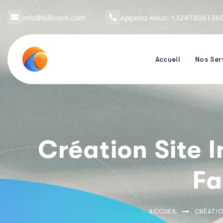
info@killicom.com
Appelez-nous: +3247806136
Accueil
Nos Ser
Création Site 
F
ACCUEIL
CRÉATIO