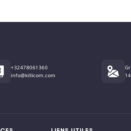
+32478061360
Gr
info@killicom.com
14
ICES
LIENS UTILES