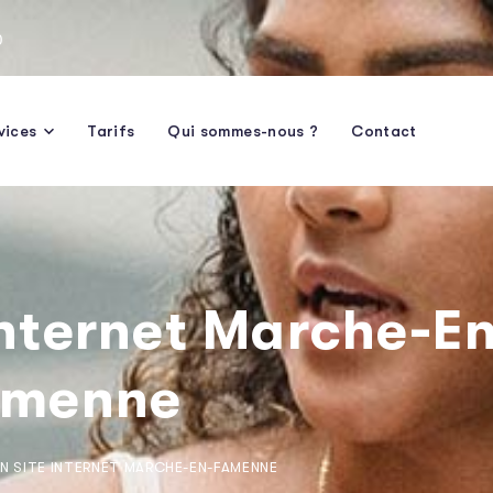
0
vices
Tarifs
Qui sommes-nous ?
Contact
Internet Marche-E
amenne
N SITE INTERNET MARCHE-EN-FAMENNE