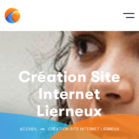
Création Site
Internet
Lierneux
ACCUEIL
CRÉATION SITE INTERNET LIERNEUX