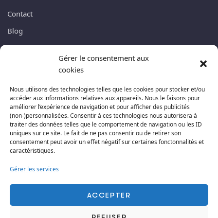
Contact
Blog
Gérer le consentement aux
NEWSLETTER
cookies
Abonnez-vous à ma lettre newsletter, nous ne vous
Nous utilisons des technologies telles que les cookies pour stocker et/ou
accéder aux informations relatives aux appareils. Nous le faisons pour
enverrons pas de spams. Promis !
améliorer l’expérience de navigation et pour afficher des publicités
(non-)personnalisées. Consentir à ces technologies nous autorisera à
traiter des données telles que le comportement de navigation ou les ID
uniques sur ce site. Le fait de ne pas consentir ou de retirer son
consentement peut avoir un effet négatif sur certaines fonctonnalités et
caractéristiques.
S'ABONNER
Gérer les services
ACCEPTER
REFUSER