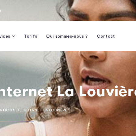
0
vices
Tarifs
Qui sommes-nous ?
Contact
Internet La Louvièr
ATION SITE INTERNET LA LOUVIÈRE