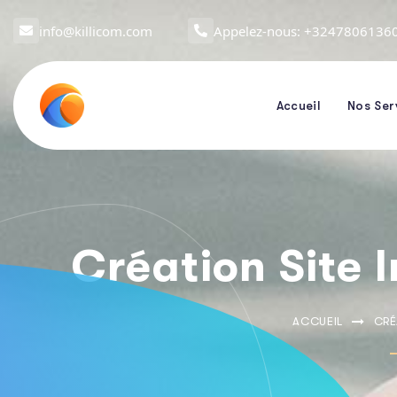
info@killicom.com
Appelez-nous: +3247806136
Accueil
Nos Ser
Création Site 
ACCUEIL
CRÉ