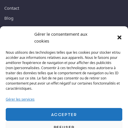
Contact
Blog
Gérer le consentement aux
NEWSLETTER
cookies
Abonnez-vous à ma lettre newsletter, nous ne vous
Nous utilisons des technologies telles que les cookies pour stocker et/ou
accéder aux informations relatives aux appareils. Nous le faisons pour
enverrons pas de spams. Promis !
améliorer l’expérience de navigation et pour afficher des publicités
(non-)personnalisées. Consentir à ces technologies nous autorisera à
traiter des données telles que le comportement de navigation ou les ID
uniques sur ce site. Le fait de ne pas consentir ou de retirer son
consentement peut avoir un effet négatif sur certaines fonctonnalités et
caractéristiques.
S'ABONNER
Gérer les services
ACCEPTER
REFUSER