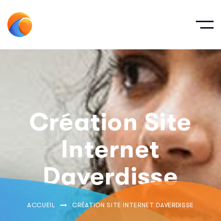
Création Site
Internet
Daverdisse
ACCUEIL
CRÉATION SITE INTERNET DAVERDISSE