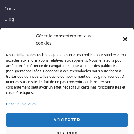
Contact
Blog
Gérer le consentement aux
NEWSLETTER
cookies
Abonnez-vous à ma lettre newsletter, nous ne vous
Nous utilisons des technologies telles que les cookies pour stocker et/ou
accéder aux informations relatives aux appareils. Nous le faisons pour
enverrons pas de spams. Promis !
améliorer l’expérience de navigation et pour afficher des publicités
(non-)personnalisées. Consentir à ces technologies nous autorisera à
traiter des données telles que le comportement de navigation ou les ID
uniques sur ce site. Le fait de ne pas consentir ou de retirer son
consentement peut avoir un effet négatif sur certaines fonctonnalités et
caractéristiques.
S'ABONNER
Gérer les services
ACCEPTER
REFUSER