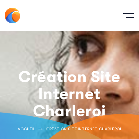
Création Site
Internet
Charleroi
ACCUEIL
CRÉATION SITE INTERNET CHARLEROI