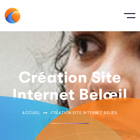
Création Site
Internet Belœil
ACCUEIL
CRÉATION SITE INTERNET BELŒIL