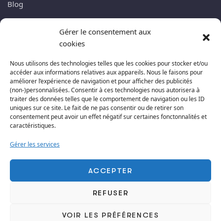
Blog
Gérer le consentement aux
NEWSLETTER
cookies
Abonnez-vous à ma lettre newsletter, nous ne vous
Nous utilisons des technologies telles que les cookies pour stocker et/ou
accéder aux informations relatives aux appareils. Nous le faisons pour
enverrons pas de spams. Promis !
améliorer l’expérience de navigation et pour afficher des publicités
(non-)personnalisées. Consentir à ces technologies nous autorisera à
traiter des données telles que le comportement de navigation ou les ID
uniques sur ce site. Le fait de ne pas consentir ou de retirer son
consentement peut avoir un effet négatif sur certaines fonctonnalités et
caractéristiques.
S'ABONNER
Gérer les services
ACCEPTER
REFUSER
Copyright © 2024 Killi’Com.
VOIR LES PRÉFÉRENCES
Conditions générales d'utilisation